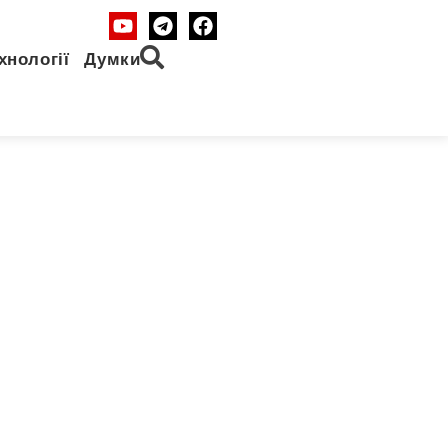
хнології
Думки