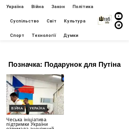
Україна
Війна
Закон
Політика
Суспільство
Світ
Культура
Спорт
Технології
Думки
Позначка:
Подарунок для Путіна
ВІЙНА
УКРАЇНА
Чеська ініціатива
підтримки України
отримала анонімний