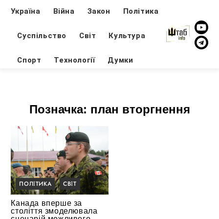
Україна
Війна
Закон
Політика
Суспільство
Світ
Культура
Спорт
Технології
Думки
Позначка:
план вторгнення
ПОЛІТИКА
СВІТ
Канада вперше за
століття змоделювала
сценарій можливого