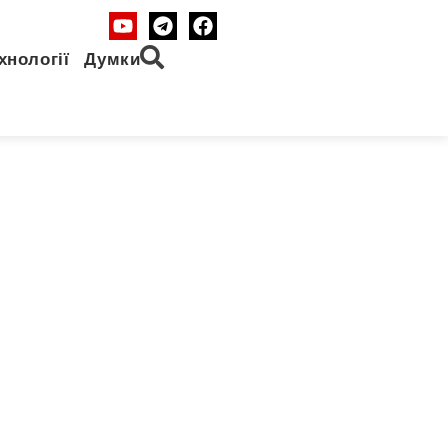
хнології
Думки