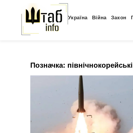
Україна
Війна
Закон
Позначка:
північнокорейські