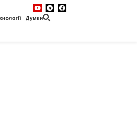
хнології
Думки