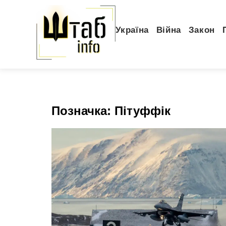
Україна
Війна
Закон
Позначка:
Пітуффік