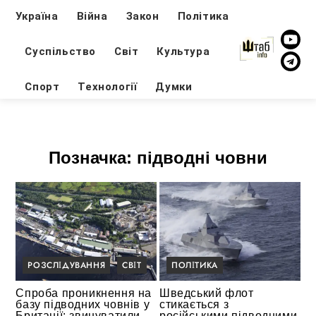
Україна
Війна
Закон
Політика
Суспільство
Світ
Культура
Спорт
Технології
Думки
Позначка:
підводні човни
РОЗСЛІДУВАННЯ
СВІТ
ПОЛІТИКА
Спроба проникнення на
Шведський флот
базу підводних човнів у
стикається з
Британії: звинуватили
російськими підводними