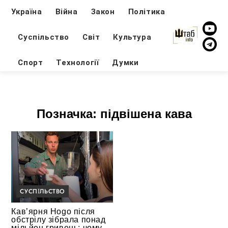
Україна
Війна
Закон
Політика
Суспільство
Світ
Культура
Спорт
Технології
Думки
Позначка:
підвішена кава
СУСПІЛЬСТВО
Кав’ярня Hogo після
обстрілу зібрала понад
мільйон гривень: чому