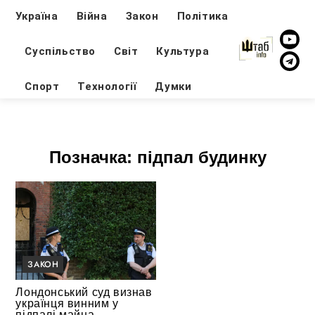
Україна
Війна
Закон
Політика
Суспільство
Світ
Культура
Спорт
Технології
Думки
Позначка:
підпал будинку
ЗАКОН
Лондонський суд визнав
українця винним у
підпалі майна