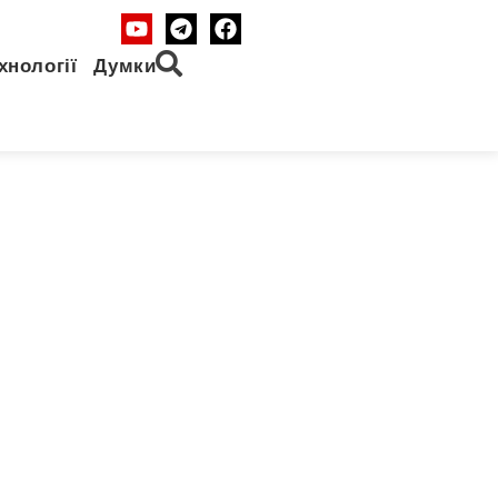
хнології
Думки