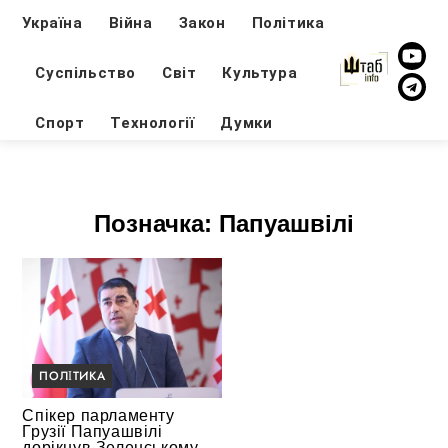
Україна
Війна
Закон
Політика
Суспільство
Світ
Культура
Спорт
Технології
Думки
Позначка:
Папуашвілі
ПОЛІТИКА
Спікер парламенту
Грузії Папуашвілі
дорікнув Зеленському