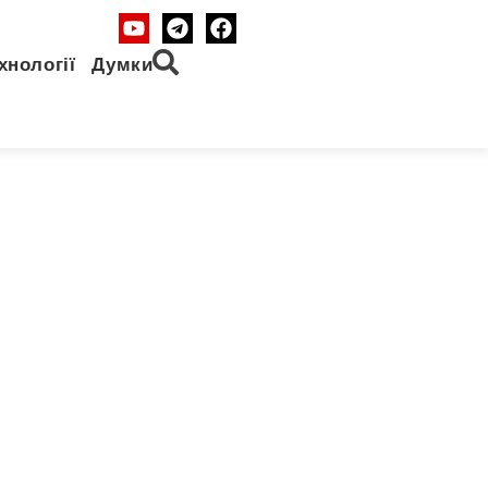
хнології
Думки