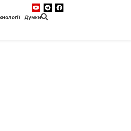
хнології
Думки