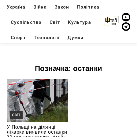
Україна
Війна
Закон
Політика
Суспільство
Світ
Культура
Спорт
Технології
Думки
Позначка:
останки
СВІТ
У Польщі на ділянці
лікарки виявили останки
32 ненароджених дітей: