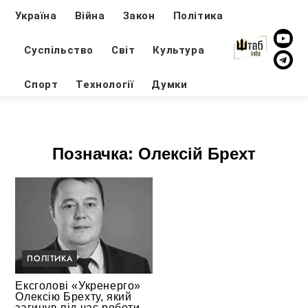
Україна
Війна
Закон
Політика
Суспільство
Світ
Культура
Спорт
Технології
Думки
Позначка:
Олексій Брехт
ПОЛІТИКА
Ексголові «Укренерго»
Олексію Брехту, який
загинув під час роботи,