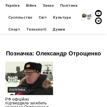
Україна
Війна
Закон
Політика
Суспільство
Світ
Культура
Спорт
Технології
Думки
Позначка:
Олександр Отрощенко
ПОЛІТИКА
РФ офіційно
підтвердила загибель
генерала Отрощенка в