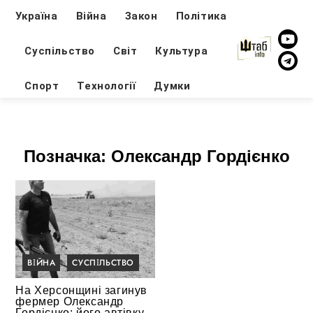
Україна
Війна
Закон
Політика
Суспільство
Світ
Культура
Спорт
Технології
Думки
Позначка:
Олександр Гордієнко
ВІЙНА
СУСПІЛЬСТВО
На Херсонщині загинув
фермер Олександр
Гордієнко: його автівку