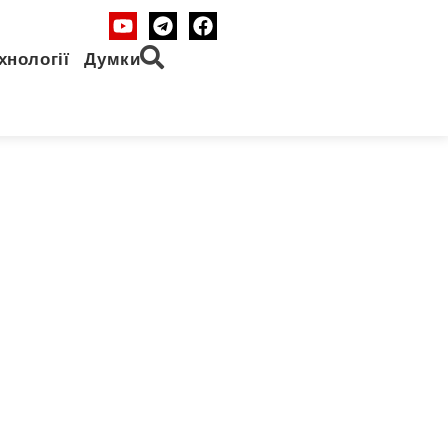
хнології
Думки