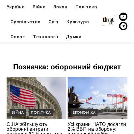
Україна
Війна
Закон
Політика
Суспільство
Світ
Культура
Спорт
Технології
Думки
Позначка:
оборонний бюджет
ВІЙНА
ПОЛІТИКА
ЕКОНОМІКА
США збільшують
Усі країни НАТО досягли
оборонні витрати:
2% ВВП на оборону:
рекордні $1,5 трлн, але
історичний рубіж