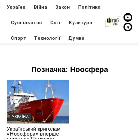
Україна
Війна
Закон
Політика
Суспільство
Світ
Культура
Спорт
Технології
Думки
Позначка:
Ноосфера
УКРАЇНА
Український криголам
«Ноосфера» вперше
перетнув Південне