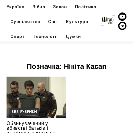
Україна
Війна
Закон
Політика
Суспільство
Світ
Культура
Спорт
Технології
Думки
Позначка:
Нікіта Касап
БЕЗ РУБРИКИ
Обвинувачений у
вбивстві батьків і
підготовці замаху на