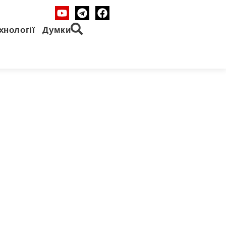
хнології
Думки