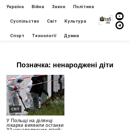
Україна
Війна
Закон
Політика
Суспільство
Світ
Культура
Спорт
Технології
Думки
Позначка:
ненароджені діти
СВІТ
У Польщі на ділянці
лікарки виявили останки
32 ненароджених дітей: