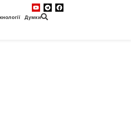
хнології
Думки