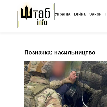
Україна
Війна
Закон
Позначка:
насильництво