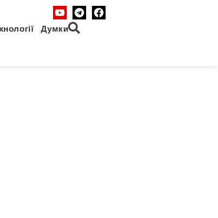
хнології
Думки