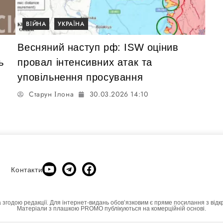
ВІЙНА
УКРАЇНА
Весняний наступ рф: ISW оцінив
ь
провал інтенсивних атак та
уповільнення просування
Старун Ілона
30.03.2026 14:10
Контакти
а згодою редакції. Для інтернет-видань обовʼязковим є пряме посилання з відк
Матеріали з плашкою PROMO публікуються на комерційній основі.