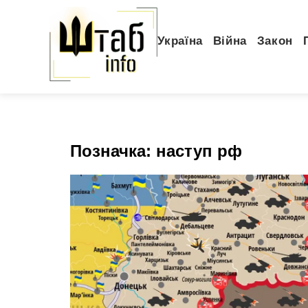
Україна
Війна
Закон
Позначка:
наступ рф