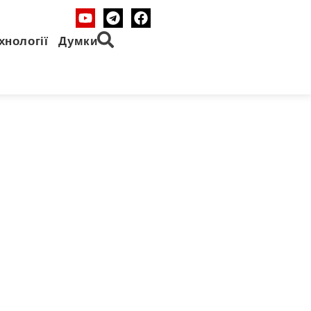
хнології
Думки