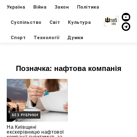
Україна
Війна
Закон
Політика
Суспільство
Світ
Культура
Спорт
Технології
Думки
Позначка:
нафтова компанія
БЕЗ РУБРИКИ
На Київщині
екскерівницю нафтової
компанії судитимуть за