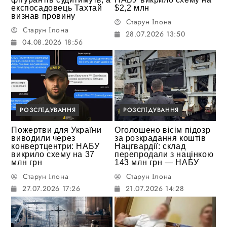
експосадовець Тахтай
$2,2 млн
визнав провину
Старун Ілона
Старун Ілона
28.07.2026 13:50
04.08.2026 18:56
РОЗСЛІДУВАННЯ
РОЗСЛІДУВАННЯ
Пожертви для України
Оголошено вісім підозр
виводили через
за розкрадання коштів
конвертцентри: НАБУ
Нацгвардії: склад
викрило схему на 37
перепродали з націнкою
млн грн
143 млн грн — НАБУ
Старун Ілона
Старун Ілона
27.07.2026 17:26
21.07.2026 14:28