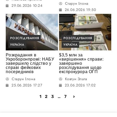
Старун Ілона
29.06.2026 10:24
26.06.2026 19:50
РОЗСЛІДУВАННЯ
РОЗСЛІДУВАННЯ
УКРАЇНА
УКРАЇНА
Розкрадання в
$3,5 млн за
Укроборонпромі: НАБУ
«вирішення» справи:
завершило слідство у
завершено
справі фейкових
розслідування щодо
посередників
експрокурора ОГП
Старун Ілона
Ковтун Злата
25.06.2026 17:27
23.06.2026 17:02
1
2
3
…
7