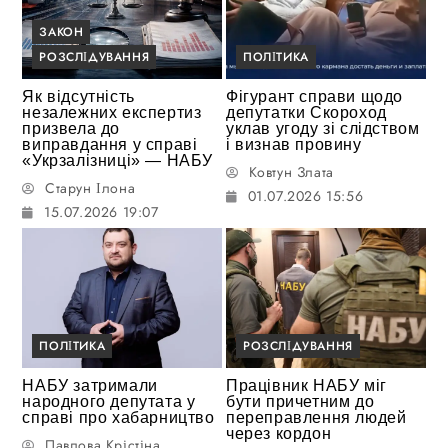
ЗАКОН
РОЗСЛІДУВАННЯ
ПОЛІТИКА
Як відсутність
Фігурант справи щодо
незалежних експертиз
депутатки Скороход
призвела до
уклав угоду зі слідством
виправдання у справі
і визнав провину
«Укрзалізниці» — НАБУ
Ковтун Злата
Старун Ілона
01.07.2026 15:56
15.07.2026 19:07
ПОЛІТИКА
РОЗСЛІДУВАННЯ
НАБУ затримали
Працівник НАБУ міг
народного депутата у
бути причетним до
справі про хабарництво
переправлення людей
через кордон
Павлова Крістіна