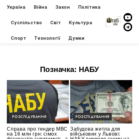
Україна
Війна
Закон
Політика
Суспільство
Світ
Культура
Спорт
Технології
Думки
Позначка:
НАБУ
РОЗСЛІДУВАННЯ
РОЗСЛІДУВАННЯ
Справа про тендер МВС
Забудова житла для
на 16 млн грн: сімох
військових у Львові:
фігурантів судитимуть, а
НАБУ викрило схему на