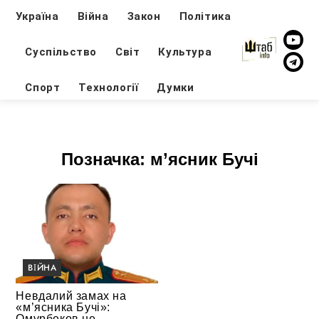
Україна
Війна
Закон
Політика
Суспільство
Світ
Культура
Спорт
Технології
Думки
Позначка:
м’ясник Бучі
ВІЙНА
Невдалий замах на
«м’ясника Бучі»:
Омурбеков не