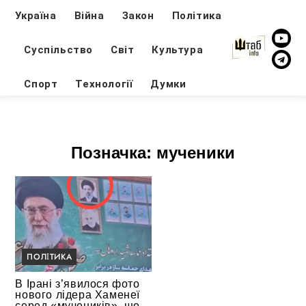
Україна
Війна
Закон
Політика
Суспільство
Світ
Культура
Спорт
Технології
Думки
Позначка:
мученики
ПОЛІТИКА
В Ірані з’явилося фото
нового лідера Хаменеї
серед «мучеників», що