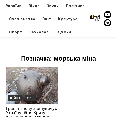
Україна
Війна
Закон
Політика
Суспільство
Світ
Культура
Спорт
Технології
Думки
Позначка:
морська міна
ВІЙНА
СВІТ
Греція знову звинувачує
Україну: біля Криту
виявили морську міну