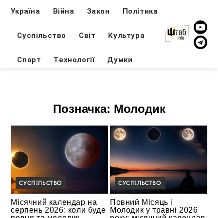
Україна
Війна
Закон
Політика
Суспільство
Світ
Культура
Спорт
Технології
Думки
Позначка:
Молодик
СУСПІЛЬСТВО
СУСПІЛЬСТВО
Місячний календар на
Повний Місяць і
серпень 2026: коли буде
Молодик у травні 2026
повня та молодик
року: місячний календар