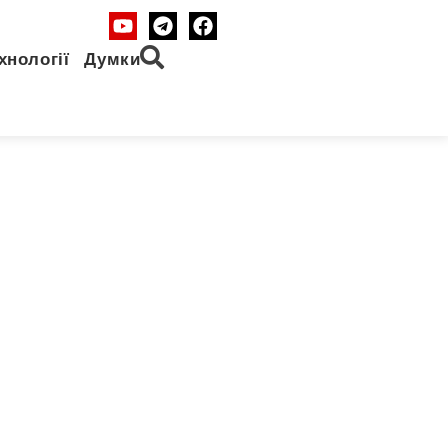
хнології
Думки