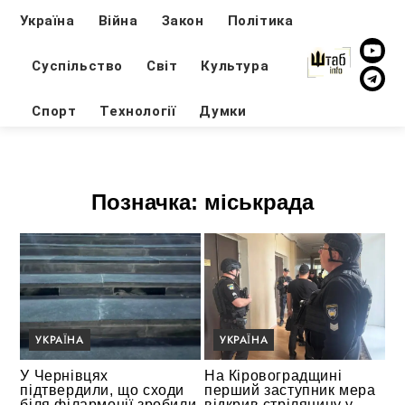
Україна
Війна
Закон
Політика
Суспільство
Світ
Культура
Спорт
Технології
Думки
Позначка:
міськрада
УКРАЇНА
УКРАЇНА
У Чернівцях
На Кіровоградщині
підтвердили, що сходи
перший заступник мера
біля філармонії зробили
відкрив стрілянину у