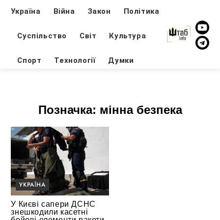
Україна
Війна
Закон
Політика
Суспільство
Світ
Культура
Спорт
Технології
Думки
Позначка:
мінна безпека
УКРАЇНА
У Києві сапери ДСНС
знешкодили касетні
бойові елементи ракети