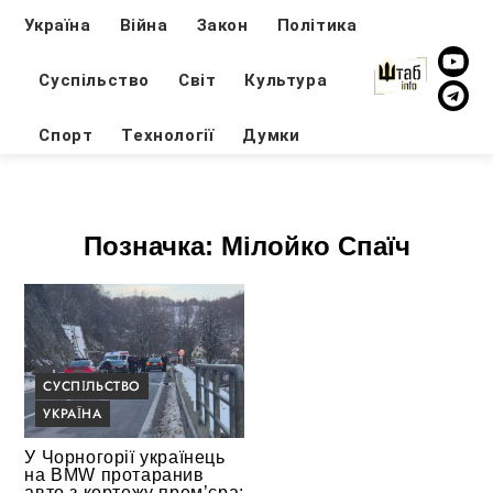
Україна
Війна
Закон
Політика
Суспільство
Світ
Культура
Спорт
Технології
Думки
Позначка:
Мілойко Спаїч
СУСПІЛЬСТВО
УКРАЇНА
У Чорногорії українець
на BMW протаранив
авто з кортежу прем’єра: