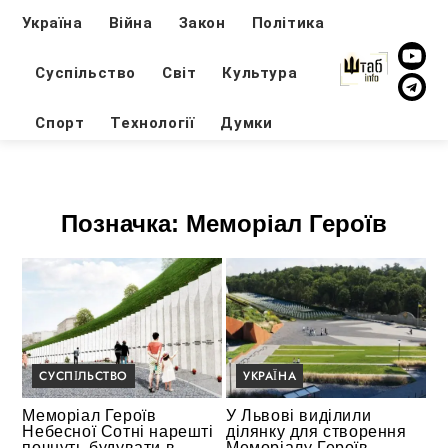
Україна
Війна
Закон
Політика
Суспільство
Світ
Культура
Спорт
Технології
Думки
Позначка:
Меморіал Героїв
СУСПІЛЬСТВО
УКРАЇНА
Меморіал Героїв
У Львові виділили
Небесної Сотні нарешті
ділянку для створення
почнуть будувати в
Меморіалу Героїв