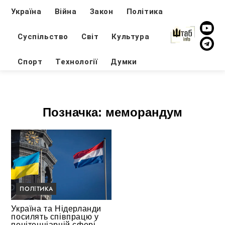
Україна
Війна
Закон
Політика
Суспільство
Світ
Культура
Спорт
Технології
Думки
Позначка:
меморандум
ПОЛІТИКА
Україна та Нідерланди
посилять співпрацю у
пенітенціарній сфері