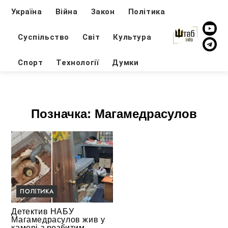
Україна
Війна
Закон
Політика
Суспільство
Світ
Культура
Спорт
Технології
Думки
Позначка:
Магамедрасулов
ПОЛІТИКА
Детектив НАБУ
Магамедрасулов жив у
камері з розбитим