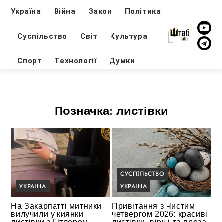
Україна
Війна
Закон
Політика
Суспільство
Світ
Культура
Спорт
Технології
Думки
Позначка:
листівки
СУСПІЛЬСТВО
УКРАЇНА
УКРАЇНА
На Закарпатті митники
Привітання з Чистим
вилучили у киянки
четвергом 2026: красиві
листівки з Гітлером
листівки, вірші та проза