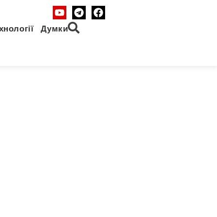
хнології
Думки