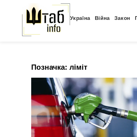
Україна
Війна
Закон
Позначка:
ліміт