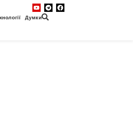
хнології
Думки