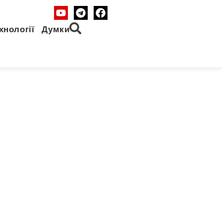
хнології
Думки