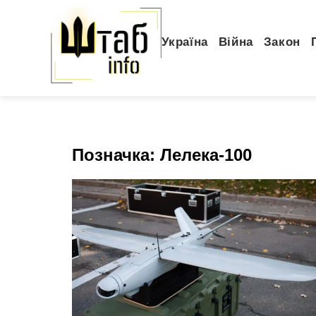
Україна
Війна
Закон
Позначка:
Лелека-100