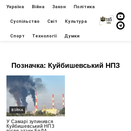
Україна
Війна
Закон
Політика
Суспільство
Світ
Культура
Спорт
Технології
Думки
Позначка:
Куйбишевський НПЗ
ВІЙНА
У Самарі зупинився
Куйбишевський НПЗ
після атаки БпЛА