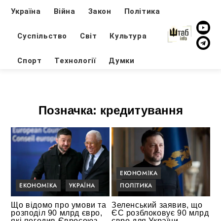
Україна
Війна
Закон
Політика
Суспільство
Світ
Культура
Спорт
Технології
Думки
Позначка:
кредитування
ЕКОНОМІКА
ЕКОНОМІКА
УКРАЇНА
ПОЛІТИКА
Що відомо про умови та
Зеленський заявив, що
розподіл 90 млрд євро,
ЄС розблоковує 90 млрд
які погодив Євросоюз
євро для України