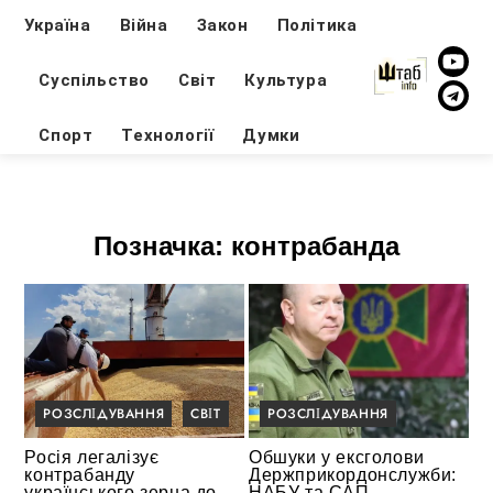
Україна
Війна
Закон
Політика
Суспільство
Світ
Культура
Спорт
Технології
Думки
Позначка:
контрабанда
РОЗСЛІДУВАННЯ
СВІТ
РОЗСЛІДУВАННЯ
Росія легалізує
Обшуки у ексголови
контрабанду
Держприкордонслужби:
українського зерна до
НАБУ та САП