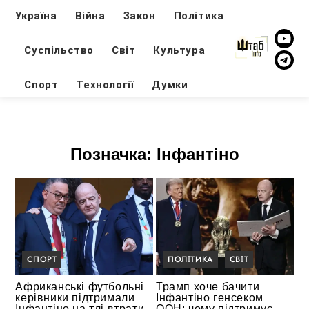
Україна
Війна
Закон
Політика
Суспільство
Світ
Культура
Спорт
Технології
Думки
Позначка:
Інфантіно
СПОРТ
ПОЛІТИКА
СВІТ
Африканські футбольні
Трамп хоче бачити
керівники підтримали
Інфантіно генсеком
Інфантіно на тлі втрати
ООН: чому підтримує