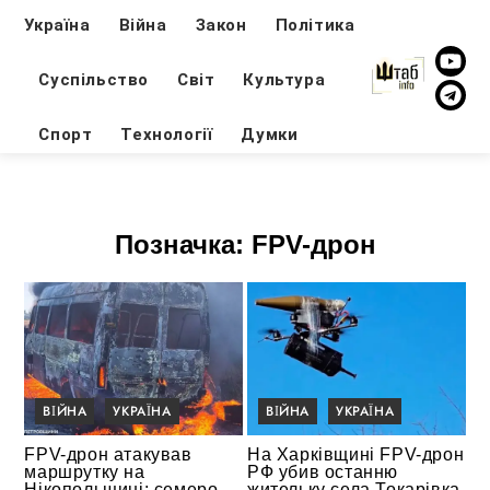
Україна
Війна
Закон
Політика
Суспільство
Світ
Культура
Спорт
Технології
Думки
Позначка:
FPV-дрон
ВІЙНА
УКРАЇНА
ВІЙНА
УКРАЇНА
FPV-дрон атакував
На Харківщині FPV-дрон
маршрутку на
РФ убив останню
Нікопольщині: семеро
жительку села Токарівка