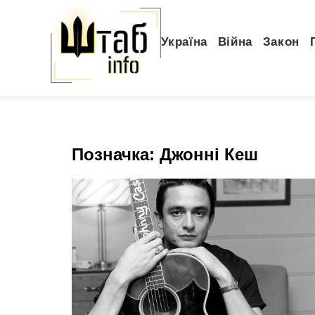
Україна
Війна
Закон
Позначка:
Джонні Кеш