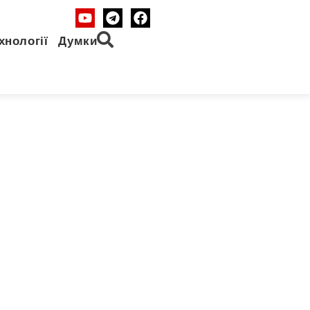
хнології
Думки