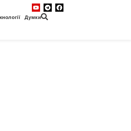
хнології
Думки