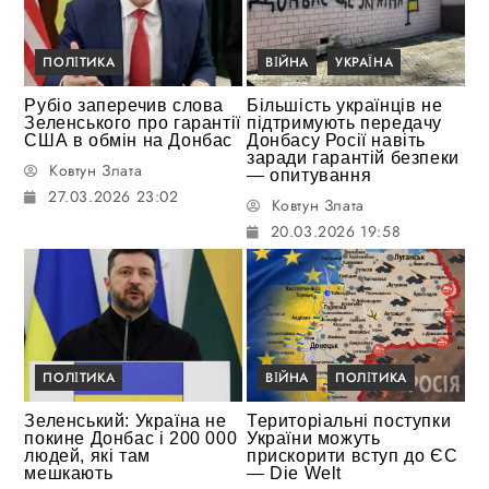
ПОЛІТИКА
ВІЙНА
УКРАЇНА
Рубіо заперечив слова
Більшість українців не
Зеленського про гарантії
підтримують передачу
США в обмін на Донбас
Донбасу Росії навіть
заради гарантій безпеки
Ковтун Злата
— опитування
27.03.2026 23:02
Ковтун Злата
20.03.2026 19:58
ПОЛІТИКА
ВІЙНА
ПОЛІТИКА
Зеленський: Україна не
Територіальні поступки
покине Донбас і 200 000
України можуть
людей, які там
прискорити вступ до ЄС
мешкають
— Die Welt