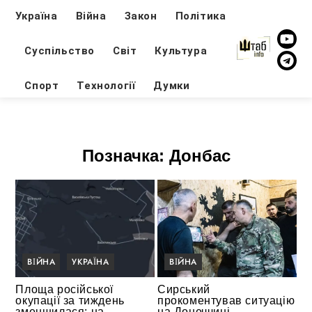
Україна
Війна
Закон
Політика
Суспільство
Світ
Культура
Спорт
Технології
Думки
Позначка:
Донбас
ВІЙНА
УКРАЇНА
ВІЙНА
Площа російської
Сирський
окупації за тиждень
прокоментував ситуацію
зменшилася: на
на Донеччині