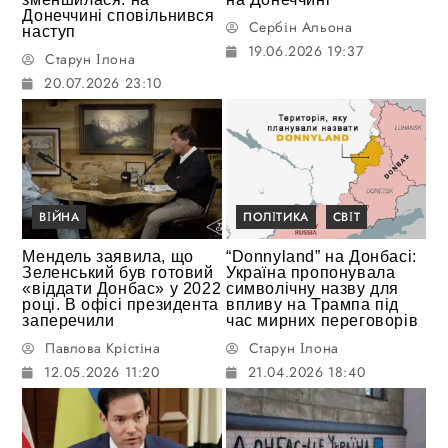
Донеччині сповільнився
Сербін Альона
наступ
19.06.2026 19:37
Старун Ілона
20.07.2026 23:10
ВІЙНА
ПОЛІТИКА
СВІТ
Мендель заявила, що
“Donnyland” на Донбасі:
Зеленський був готовий
Україна пропонувала
«віддати Донбас» у 2022
символічну назву для
році. В офісі президента
впливу на Трампа під
заперечили
час мирних переговорів
Павлова Крістіна
Старун Ілона
12.05.2026 11:20
21.04.2026 18:40